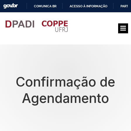
COMUNICA BR
ACESSO À INFORMAÇÃO
PARTI
I
R
P
A
R
A
O
C
O
N
T
E
Confirmação de
Ú
D
O
Agendamento