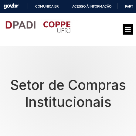
COMUNICA BR
ACESSO À INFORMAÇÃO
PARTI
I
R
P
A
R
A
O
C
O
N
T
E
Setor de Compras
Ú
D
O
Institucionais