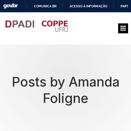
COMUNICA BR
ACESSO À INFORMAÇÃO
PARTI
I
R
P
A
R
A
O
C
O
N
T
E
Posts by
Amanda
Ú
D
O
Foligne