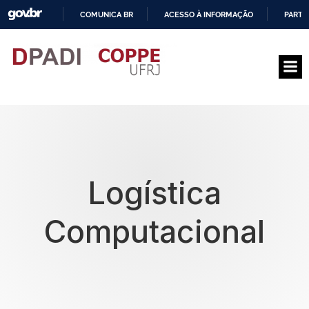
COMUNICA BR
ACESSO À INFORMAÇÃO
PARTI
I
R
P
A
R
A
O
C
O
N
T
E
Logística
Ú
D
O
Computacional