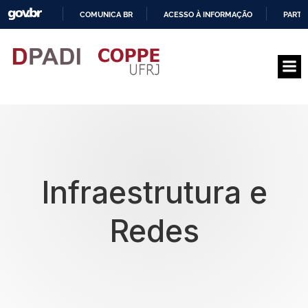
COMUNICA BR
ACESSO À INFORMAÇÃO
PARTI
I
R
P
A
R
A
O
C
O
N
T
E
Infraestrutura e
Ú
D
O
Redes