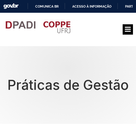
COMUNICA BR
ACESSO À INFORMAÇÃO
PARTI
I
R
P
A
R
A
O
C
O
N
T
E
Práticas de Gestão
Ú
D
O