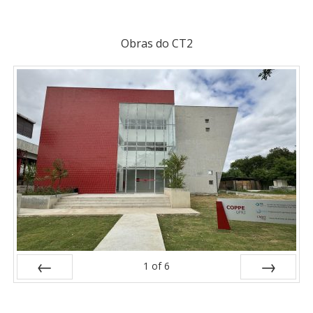
Obras do CT2
1
of
6
Prev
Next