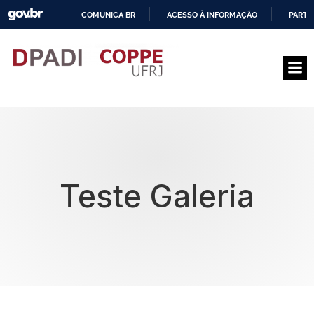
COMUNICA BR
ACESSO À INFORMAÇÃO
PARTI
I
R
P
A
R
A
O
C
O
N
T
E
Teste Galeria
Ú
D
O